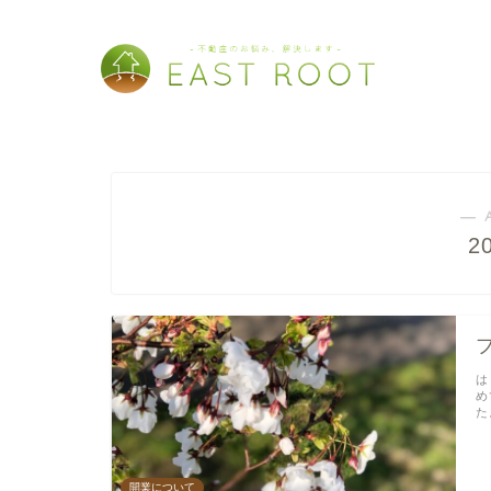
― 
2
は
め
た
開業について