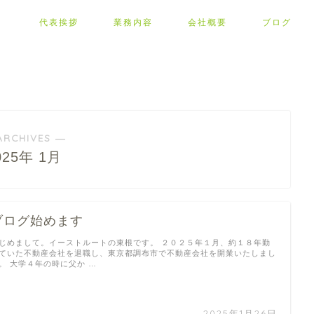
代表挨拶
業務内容
会社概要
ブログ
ARCHIVES ―
025年 1月
ブログ始めます
じめまして。イーストルートの東根です。 ２０２５年１月、約１８年勤
ていた不動産会社を退職し、東京都調布市で不動産会社を開業いたしまし
。 大学４年の時に父か …
2025年1月26日