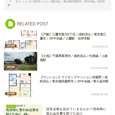
【マンション】吉祥寺ハイム／成約済み／東京都武蔵野市／JR中央線／吉祥寺
駅
RELATED POST
【戸建】三鷹市新川6丁目／成約済み／東京都三
鷹市／JR中央線／三鷹駅・吉祥寺駅
成約情報
2026年2月7日
【土地】千葉県富津市／成約済み／内房線／上総
湊駅
成約情報
2025年6月28日
【マンション】ライオンズマンション武蔵野／成
約済み／東京都武蔵野市／JR中央線／東小金井駅
成約情報
2026年2月14日
法定点検を忘れていませんか？売却時に
思わぬ出費を防ぐために