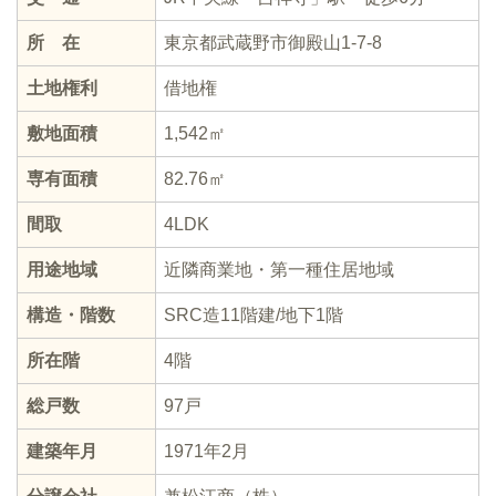
所 在
東京都武蔵野市御殿山1-7-8
土地権利
借地権
敷地面積
1,542㎡
専有面積
82.76㎡
間取
4LDK
用途地域
近隣商業地・第一種住居地域
構造・階数
SRC造11階建/地下1階
所在階
4階
総戸数
97戸
建築年月
1971年2月