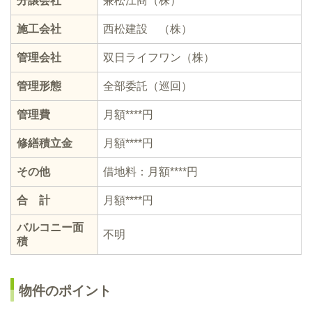
分譲会社
兼松江商（株）
施工会社
⻄松建設 （株）
管理会社
双日ライフワン（株）
管理形態
全部委託（巡回）
管理費
⽉額****円
修繕積立金
⽉額****円
その他
借地料：月額****円
合 計
月額****円
バルコニー面
不明
積
物件のポイント