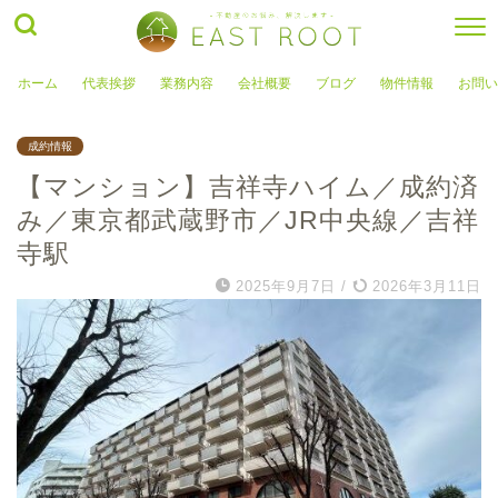
ホーム
代表挨拶
業務内容
会社概要
ブログ
物件情報
お問い
成約情報
【マンション】吉祥寺ハイム／成約済
み／東京都武蔵野市／JR中央線／吉祥
寺駅
2025年9月7日
/
2026年3月11日